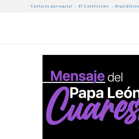
Contacto parroquial
El Catolicismo
Arquidióce
D