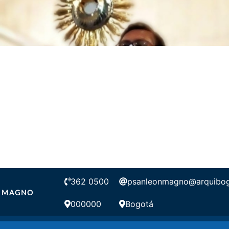
362 0500
psanleonmagno@arquibog
N MAGNO
000000
Bogotá