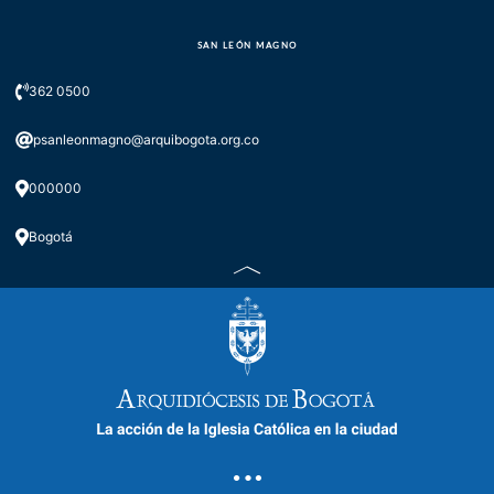
SAN LEÓN MAGNO
362 0500
psanleonmagno@arquibogota.org.co
000000
Bogotá