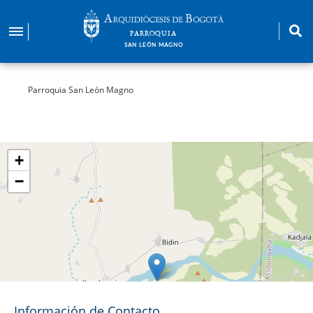
Pasar
al
PARROQUIA
contenido
SAN LEÓN MAGNO
principal
Parroquia San León Magno
+
−
Información de Contacto