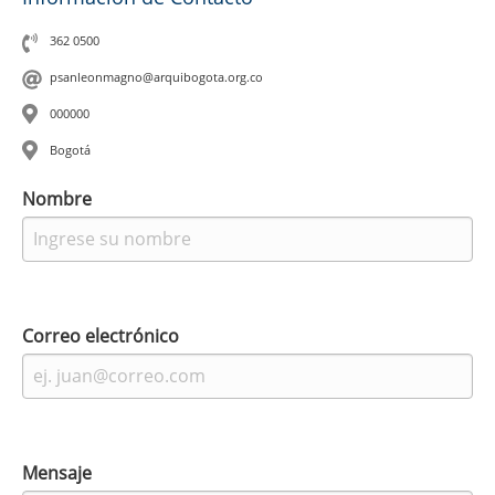
362 0500
psanleonmagno@arquibogota.org.co
000000
Bogotá
Leaflet
|
©
OpenStreetMap
contributors
Nombre
Correo electrónico
Mensaje